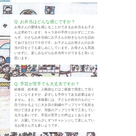
​Q. お弁当はどんな感じですか？
お母さんの愛情を感じることができるお弁当をお子さ
んは求めています。キャラ弁や手作りおかずにこだわ
らず、小さなお弁当箱にお子さんが好きなものを詰め
てあげるだけで十分です。お子さんはお母さんのお弁
当の日をとても楽しみにしています。お母さんも気負
いせずに、楽しみながらお弁当作りができると良いと
思います。
​Q. 手芸が苦手でも大丈夫ですか？
給食袋、絵本袋、上靴袋などはご家庭で用意して頂く
ことになりますが、必ずしも手作りである必要はあり
ません。また、体操着には、子どもが自分のものと一
目で分かるように大き目の刺繍やアップリケで名前を
付けて頂きますが、市販のアップリケ等
で工夫してい
る方も多いです
。手芸が苦手との声はよくあります
が、入園してから少しずつチャレンジして楽しんでい
るお母さん方も多いようです。