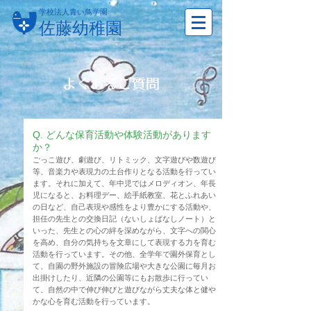
学校法人青い鳥学園
佐藤幼稚園
よくあるご質問
​Q. どんな保育活動や体験活動があります
か？
ごっこ遊び、劇遊び、リトミック、文字遊びや数遊び
等、音楽力や表現力の土台作りとなる活動を行ってい
ます。それに加えて、年中児ではメロディオン、年長
児になると、お料理デー、絵手紙教室、花とふれあい
の日など、自己表現や感性をより豊かにする活動や、
担任の先生との交換日記（ないしょばなしノート）と
いった、先生との心の絆を深めながら、文字への関心
を高め、自分の気持ちを文章にして表現する力を育む
活動を行っています。その他、全学年で園外保育とし
て、自園の野外施設の冒険広場や大きな公園に毎月お
出掛けしたり、近隣の公園等にもお散歩に行ってい
て、自然の中で伸び伸びと遊びながら丈夫な体と健や
かな心を育む活動を行っています。