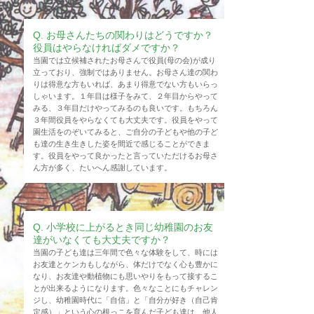
​Q. お母さんたちの関わりはどうですか？
役員はやらなければダメですか？
当園では立候補されたお母さんで役員(母の会)が成り
立っており、強制ではありません。お母さん達の関わ
りは得意な方もいれば、あまり得意でない方もいらっ
しゃいます。１年目は様子をみて、２年目からやって
みる、
３年目だけやってみるのも良いです。もちろん
３年間役員をやらなくても大丈夫です。役員をやって
園生活をのぞいてみると、ご自分の子どもや他の子ど
も達の生き生きした姿を間近で感じることができま
す。役員をやって良かったと言っていただけるお母さ
ん方が多く、たいへん感謝しています。
​Q. 小学校に上がるとき同じ幼稚園のお友
達がいなくても大丈夫ですか？
当園の子ども達は三年間で色々な体験をして、時には
お友達とケンカもしながら、体だけでなく心も豊かに
なり、お友達や動植物にも思いやりをもって接するこ
とが出来るようになります。色々なことにもチャレン
ジし、幼稚園時代に「自信」と「自分が好き（自己肯
定感）」という心の根っこを育んだ子ども達は、他人