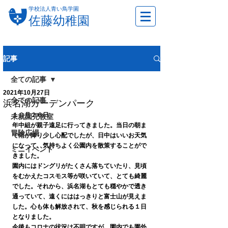
学校法人青い鳥学園
佐藤幼稚園
記事
全ての記事
2021年10月27日
全ての記事
浜名湖ガーデンパーク
１０月２６日　
未就園児教室
年中組が親子遠足に行ってきました。当日の朝ま
冒険広場
で雨が降り少し心配でしたが、日中はいいお天気
になって、気持ちよく公園内を散策することがで
ミニイベント
きました。
園内にはドングリがたくさん落ちていたり、見頃
をむかえたコスモス等が咲いていて、とても綺麗
でした。それから、浜名湖もとても穏やかで透き
通っていて、遠くにははっきりと富士山が見えま
した。心も体も解放されて、秋を感じられる１日
となりました。
今後もコロナの状況は不明ですが、園内でも園外