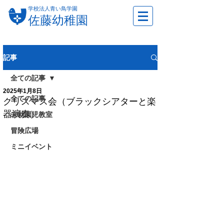
学校法人青い鳥学園
佐藤幼稚園
記事
全ての記事
2025年1月8日
全ての記事
クリスマス会（ブラックシアターと楽
器演奏）
未就園児教室
冒険広場
ミニイベント