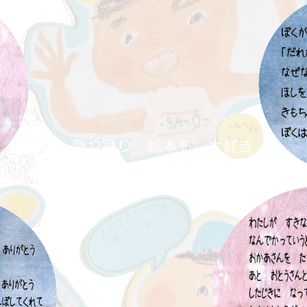
☆ 歌や踊り 絵本も 大好き
体も 心も 感性も
豊かに育った 子ども達 ☆