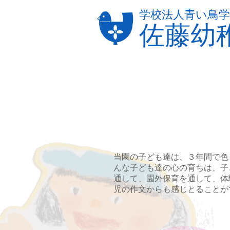
学校法人青い鳥学
佐藤幼
当園の子ども達は、３年間で色
んな子ども達の心の育ちは、子
通して、園外保育を通して、体
児の作文からも感じとることが