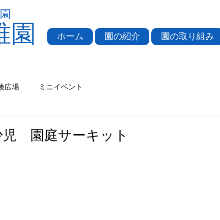
園
稚園
ホーム
園の紹介
園の取り組み
険広場
ミニイベント
年少児 園庭サーキット