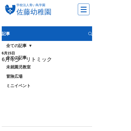
学校法人青い鳥学園
佐藤幼稚園
記事
全ての記事
6月15日
全ての記事
6月年少 リトミック
未就園児教室
冒険広場
ミニイベント