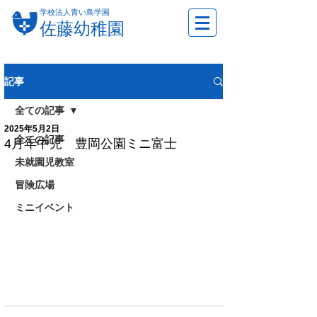
学校法人青い鳥学園
佐藤幼稚園
記事
全ての記事
2025年5月2日
全ての記事
4月年中児 豊岡公園ミニ富士
未就園児教室
冒険広場
ミニイベント