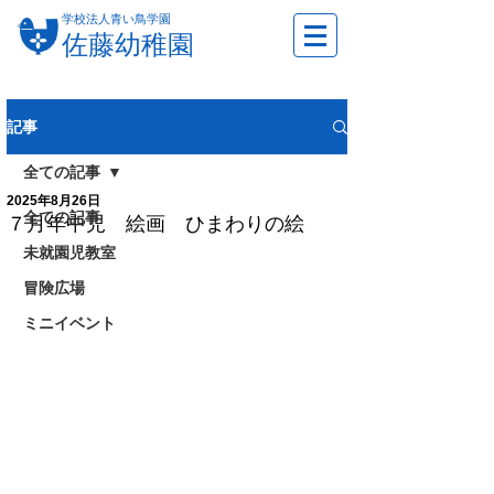
学校法人青い鳥学園
佐藤幼稚園
記事
全ての記事
2025年8月26日
全ての記事
７月年中児 絵画 ひまわりの絵
未就園児教室
冒険広場
ミニイベント