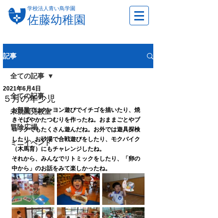
学校法人青い鳥学園
佐藤幼稚園
記事
全ての記事
2021年6月4日
全ての記事
５月の年少児
お部屋ではクレヨン遊びでイチゴを描いたり、焼
未就園児教室
きそばやかたつむりを作ったね。おままごとやブ
冒険広場
ロックでもたくさん遊んだね。お外では遊具探検
したり、お砂場で合戦遊びをしたり、モクバイク
ミニイベント
（木馬育）にもチャレンジしたね。
それから、みんなでリトミックをしたり、「卵の
中から」のお話をみて楽しかったね。