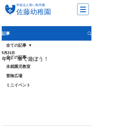
学校法人青い鳥学園
佐藤幼稚園
記事
全ての記事
5月21日
全ての記事
年中 車で遊ぼう！
未就園児教室
冒険広場
ミニイベント