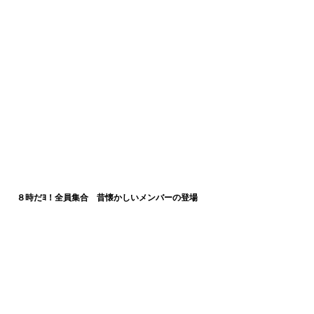
８時だﾖ！全員集合　昔懐かしいメンバーの登場