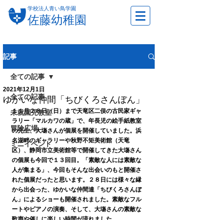
学校法人青い鳥学園
佐藤幼稚園
記事
全ての記事
2021年12月1日
全ての記事
ゆかいな仲間「ちびくろさんぼん」
１１月２８日（日）まで天竜区二俣の古民家ギャ
未就園児教室
ラリー「マルカワの蔵」で、年長児の絵手紙教室
冒険広場
の先生、大塲さんが個展を開催していました。浜
名湖畔のギャラリーや秋野不矩美術館（天竜
ミニイベント
区）、静岡市立美術館等で開催してきた大塲さん
の個展も今回で１３回目。「素敵な人には素敵な
人が集まる」、今回もそんな出会いのもと開催さ
れた個展だったと思います。２８日には様々な縁
から出会った、ゆかいな仲間達「ちびくろさんぼ
ん」によるショーも開催されました。素敵なフル
ートやピアノの演奏、そして、大塲さんの素敵な
歌声や催しに楽しい時間が流れました